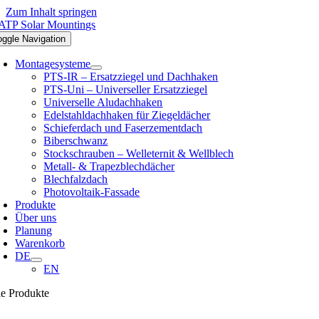
Zum Inhalt springen
oggle Navigation
Montagesysteme
PTS-IR – Ersatzziegel und Dachhaken
PTS-Uni – Universeller Ersatzziegel
Universelle Aludachhaken
Edelstahldachhaken für Ziegeldächer
Schieferdach und Faserzementdach
Biberschwanz
Stockschrauben – Welleternit & Wellblech
Metall- & Trapezblechdächer
Blechfalzdach
Photovoltaik-Fassade
Produkte
Über uns
Planung
Warenkorb
DE
EN
le Produkte