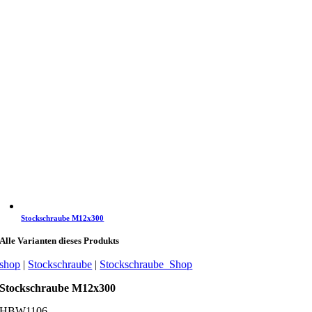
Stockschraube M12x300
Alle Varianten dieses Produkts
shop
|
Stockschraube
|
Stockschraube_Shop
Stockschraube M12x300
SHBW1106