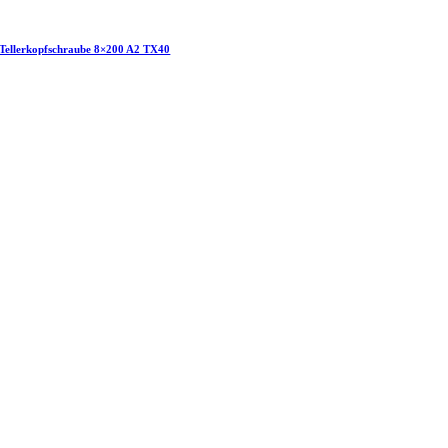
Tellerkopfschraube 8×200 A2 TX40