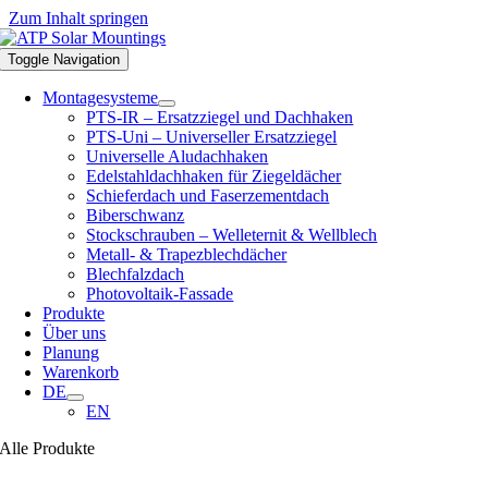
Zum Inhalt springen
Toggle Navigation
Montagesysteme
PTS-IR – Ersatzziegel und Dachhaken
PTS-Uni – Universeller Ersatzziegel
Universelle Aludachhaken
Edelstahldachhaken für Ziegeldächer
Schieferdach und Faserzementdach
Biberschwanz
Stockschrauben – Welleternit & Wellblech
Metall- & Trapezblechdächer
Blechfalzdach
Photovoltaik-Fassade
Produkte
Über uns
Planung
Warenkorb
DE
EN
Alle Produkte