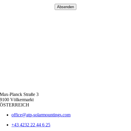
Absenden
Max-Planck Straße 3
9100 Völkermarkt
ÖSTERREICH
office@atp-solarmountings.com
+43 4232 22 44 6 25