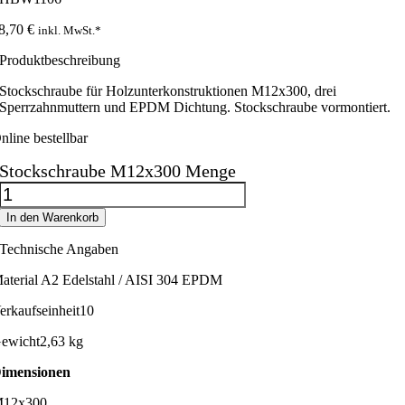
8,70
€
inkl. MwSt.*
Produktbeschreibung
Stockschraube für Holzunterkonstruktionen M12x300, drei
Sperrzahnmuttern und EPDM Dichtung. Stockschraube vormontiert.
nline bestellbar
Stockschraube M12x300 Menge
In den Warenkorb
Technische Angaben
aterial
A2 Edelstahl / AISI 304 EPDM
erkaufseinheit
10
ewicht
2,63 kg
imensionen
12x300