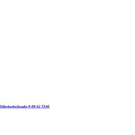
Tellerkopfschraube 8×80 A2 TX40