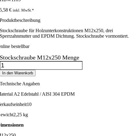
5,58
€
inkl. MwSt.*
Produktbeschreibung
Stockschraube für Holzunterkonstruktionen M12x250, drei
Sperrzahnmutter und EPDM Dichtung. Stockschraube vormontiert.
nline bestellbar
Stockschraube M12x250 Menge
In den Warenkorb
Technische Angaben
aterial
A2 Edelstahl / AISI 304 EPDM
erkaufseinheit
10
ewicht
2,25 kg
imensionen
12x250