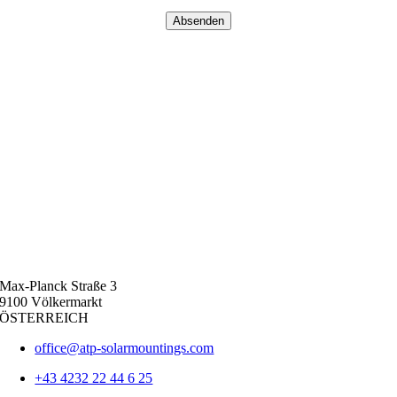
Absenden
Max-Planck Straße 3
9100 Völkermarkt
ÖSTERREICH
office@atp-solarmountings.com
+43 4232 22 44 6 25