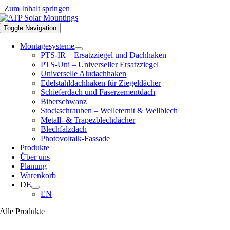
Zum Inhalt springen
Toggle Navigation
Montagesysteme
PTS-IR – Ersatzziegel und Dachhaken
PTS-Uni – Universeller Ersatzziegel
Universelle Aludachhaken
Edelstahldachhaken für Ziegeldächer
Schieferdach und Faserzementdach
Biberschwanz
Stockschrauben – Welleternit & Wellblech
Metall- & Trapezblechdächer
Blechfalzdach
Photovoltaik-Fassade
Produkte
Über uns
Planung
Warenkorb
DE
EN
Alle Produkte