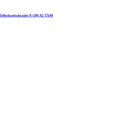
Tellerkopfschraube 8×200 A2 TX40