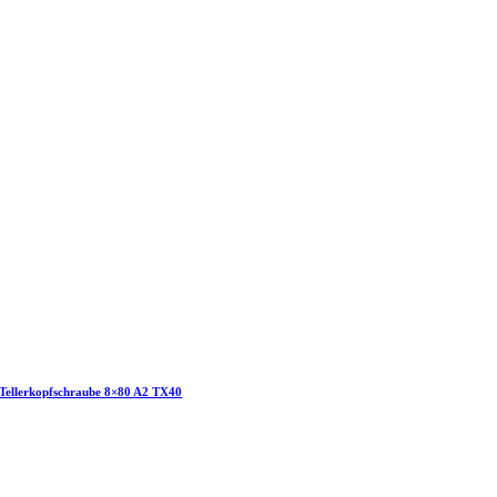
Tellerkopfschraube 8×80 A2 TX40