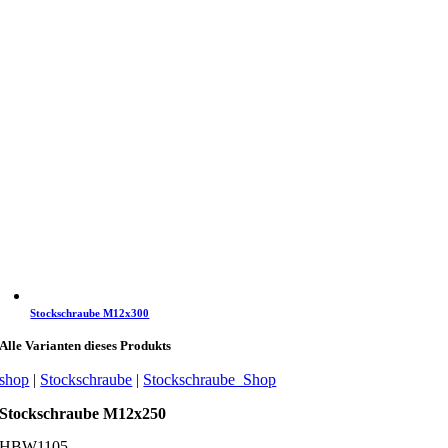
Stockschraube M12x300
Alle Varianten dieses Produkts
shop
|
Stockschraube
|
Stockschraube_Shop
Stockschraube M12x250
SHBW1105