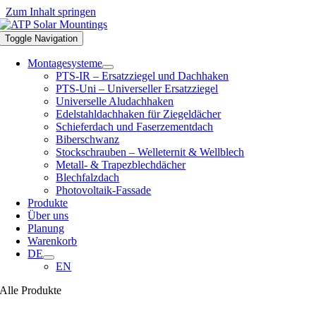
Zum Inhalt springen
Toggle Navigation
Montagesysteme
PTS-IR – Ersatzziegel und Dachhaken
PTS-Uni – Universeller Ersatzziegel
Universelle Aludachhaken
Edelstahldachhaken für Ziegeldächer
Schieferdach und Faserzementdach
Biberschwanz
Stockschrauben – Welleternit & Wellblech
Metall- & Trapezblechdächer
Blechfalzdach
Photovoltaik-Fassade
Produkte
Über uns
Planung
Warenkorb
DE
EN
Alle Produkte