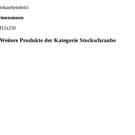
erkaufseinheit
1
imensionen
12x250
Weitere Produkte der Kategorie Stockschraube