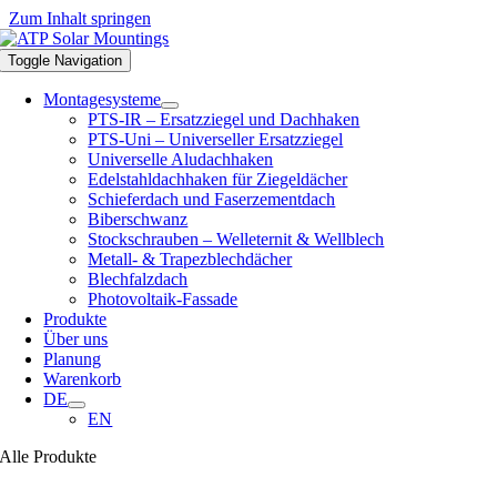
Zum Inhalt springen
Toggle Navigation
Montagesysteme
PTS-IR – Ersatzziegel und Dachhaken
PTS-Uni – Universeller Ersatzziegel
Universelle Aludachhaken
Edelstahldachhaken für Ziegeldächer
Schieferdach und Faserzementdach
Biberschwanz
Stockschrauben – Welleternit & Wellblech
Metall- & Trapezblechdächer
Blechfalzdach
Photovoltaik-Fassade
Produkte
Über uns
Planung
Warenkorb
DE
EN
Alle Produkte