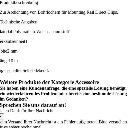
Produktbeschreibung
Zur Abdichtung von Bohrlöchern für Mounting Rail Direct Clips.
Technische Angaben
aterial
Polyurathan-Weichschaumstoff
erkaufseinheit
1
öhe
2 mm
änge
10 m
igenschaften
Selbstklebend.
Weitere Produkte der Kategorie Accessoire
Sie haben eine Kundenanfrage, die eine spezielle Lösung benötigt,
ein wiederkehrendes Problem oder bereits eine bestimmte Lösung
im Gedanken?
Sprechen Sie uns darauf an!
ielen Dank für Ihre Nachricht.
×
eim Versand Ihrer Nachricht ist ein Fehler aufgetreten. Bitte versuchen
ie es später nocheinmal.