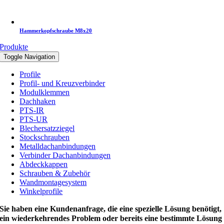
Hammerkopfschraube M8x20
Produkte
Toggle Navigation
Profile
Profil- und Kreuzverbinder
Modulklemmen
Dachhaken
PTS-IR
PTS-UR
Blechersatzziegel
Stockschrauben
Metalldachanbindungen
Verbinder Dachanbindungen
Abdeckkappen
Schrauben & Zubehör
Wandmontagesystem
Winkelprofile
Sie haben eine Kundenanfrage, die eine spezielle Lösung benötigt,
ein wiederkehrendes Problem oder bereits eine bestimmte Lösung