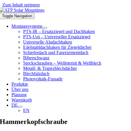
Zum Inhalt springen
Toggle Navigation
Montagesysteme
PTS-IR – Ersatzziegel und Dachhaken
PTS-Uni – Universeller Ersatzziegel
Universelle Aludachhaken
Edelstahldachhaken für Ziegeldächer
Schieferdach und Faserzementdach
Biberschwanz
Stockschrauben – Welleternit & Wellblech
Metall- & Trapezblechdächer
Blechfalzdach
Photovoltaik-Fassade
Produkte
Über uns
Planung
Warenkorb
DE
EN
Hammerkopfschraube