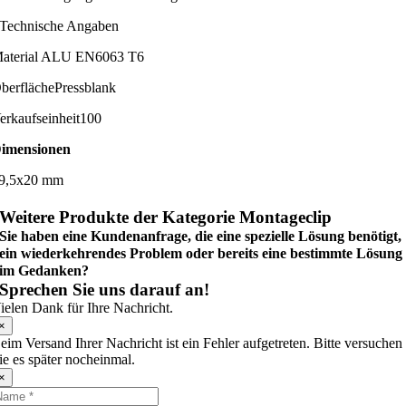
Technische Angaben
aterial
ALU EN6063 T6
berfläche
Pressblank
erkaufseinheit
100
imensionen
9,5x20 mm
Weitere Produkte der Kategorie Montageclip
Sie haben eine Kundenanfrage, die eine spezielle Lösung benötigt,
ein wiederkehrendes Problem oder bereits eine bestimmte Lösung
im Gedanken?
Sprechen Sie uns darauf an!
ielen Dank für Ihre Nachricht.
×
eim Versand Ihrer Nachricht ist ein Fehler aufgetreten. Bitte versuchen
ie es später nocheinmal.
×