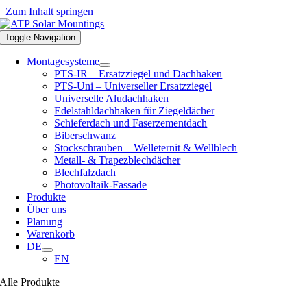
Zum Inhalt springen
Toggle Navigation
Montagesysteme
PTS-IR – Ersatzziegel und Dachhaken
PTS-Uni – Universeller Ersatzziegel
Universelle Aludachhaken
Edelstahldachhaken für Ziegeldächer
Schieferdach und Faserzementdach
Biberschwanz
Stockschrauben – Welleternit & Wellblech
Metall- & Trapezblechdächer
Blechfalzdach
Photovoltaik-Fassade
Produkte
Über uns
Planung
Warenkorb
DE
EN
Alle Produkte