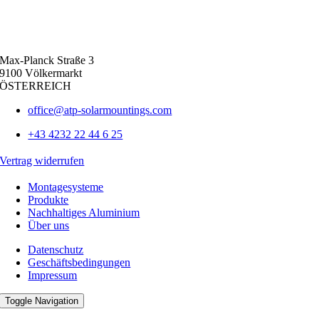
Max-Planck Straße 3
9100 Völkermarkt
ÖSTERREICH
office@atp-solarmountings.com
+43 4232 22 44 6 25
Vertrag widerrufen
Montagesysteme
Produkte
Nachhaltiges Aluminium
Über uns
Datenschutz
Geschäftsbedingungen
Impressum
Toggle Navigation