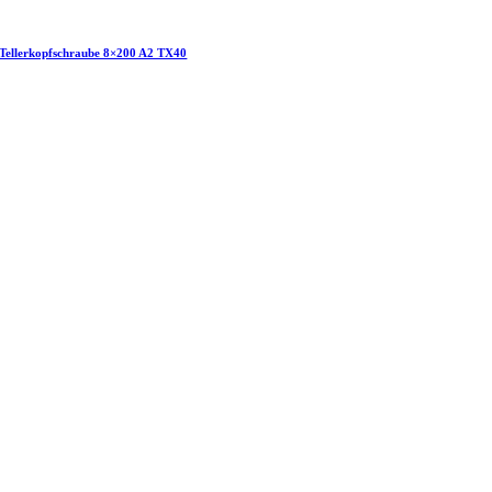
Tellerkopfschraube 8×200 A2 TX40