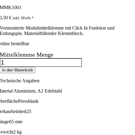
SMMK1001
0,50
€
inkl. MwSt.*
Vormontierte Modulmittelklemme mit Click In Funktion und
Erdungspin. Materialfüllender Klemmblock.
nline bestellbar
Mittelklemme Menge
In den Warenkorb
Technische Angaben
aterial
Aluminium, A2 Edelstahl
berfläche
Pressblank
erkaufseinheit
25
änge
65 mm
ewicht
2 kg