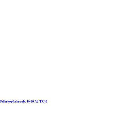
Tellerkopfschraube 8×80 A2 TX40