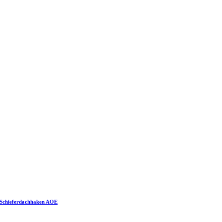
Schieferdachhaken AOE