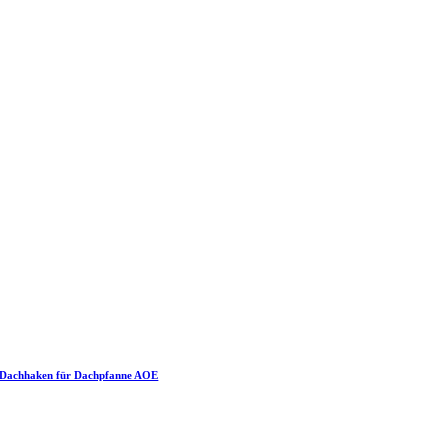
Dachhaken für Dachpfanne AOE