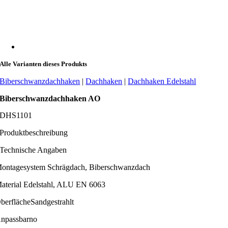
Alle Varianten dieses Produkts
Biberschwanzdachhaken
|
Dachhaken
|
Dachhaken Edelstahl
Biberschwanzdachhaken AO
DHS1101
Produktbeschreibung
Technische Angaben
ontagesystem
Schrägdach, Biberschwanzdach
aterial
Edelstahl, ALU EN 6063
berfläche
Sandgestrahlt
npassbar
no