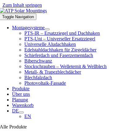
Zum Inhalt springen
Toggle Navigation
Montagesysteme
PTS-IR – Ersatzziegel und Dachhaken
PTS-Uni – Universeller Ersatzziegel
Universelle Aludachhaken
Edelstahldachhaken für Ziegeldächer
Schieferdach und Faserzementdach
Biberschwanz
Stockschrauben – Welleternit & Wellblech
Metall- & Trapezblechdächer
Blechfalzdach
Photovoltaik-Fassade
Produkte
Über uns
Planung
Warenkorb
DE
EN
Alle Produkte