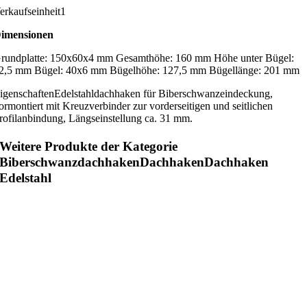
erkaufseinheit
1
imensionen
rundplatte: 150x60x4 mm Gesamthöhe: 160 mm Höhe unter Bügel:
2,5 mm Bügel: 40x6 mm Bügelhöhe: 127,5 mm Bügellänge: 201 mm
igenschaften
Edelstahldachhaken für Biberschwanzeindeckung,
ormontiert mit Kreuzverbinder zur vorderseitigen und seitlichen
rofilanbindung, Längseinstellung ca. 31 mm.
Weitere Produkte der Kategorie
BiberschwanzdachhakenDachhakenDachhaken
Edelstahl