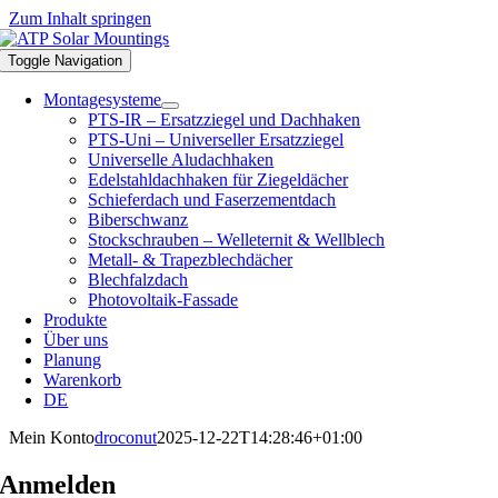
Zum Inhalt springen
Toggle Navigation
Montagesysteme
PTS-IR – Ersatzziegel und Dachhaken
PTS-Uni – Universeller Ersatzziegel
Universelle Aludachhaken
Edelstahldachhaken für Ziegeldächer
Schieferdach und Faserzementdach
Biberschwanz
Stockschrauben – Welleternit & Wellblech
Metall- & Trapezblechdächer
Blechfalzdach
Photovoltaik-Fassade
Produkte
Über uns
Planung
Warenkorb
DE
Mein Konto
droconut
2025-12-22T14:28:46+01:00
Anmelden