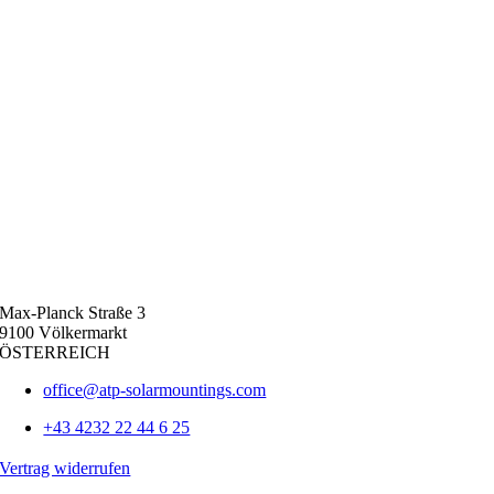
Max-Planck Straße 3
9100 Völkermarkt
ÖSTERREICH
office@atp-solarmountings.com
+43 4232 22 44 6 25
Vertrag widerrufen