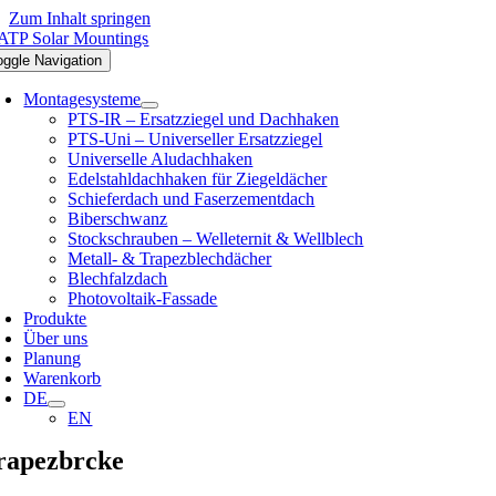
Zum Inhalt springen
oggle Navigation
Montagesysteme
PTS-IR – Ersatzziegel und Dachhaken
PTS-Uni – Universeller Ersatzziegel
Universelle Aludachhaken
Edelstahldachhaken für Ziegeldächer
Schieferdach und Faserzementdach
Biberschwanz
Stockschrauben – Welleternit & Wellblech
Metall- & Trapezblechdächer
Blechfalzdach
Photovoltaik-Fassade
Produkte
Über uns
Planung
Warenkorb
DE
EN
rapezbrcke